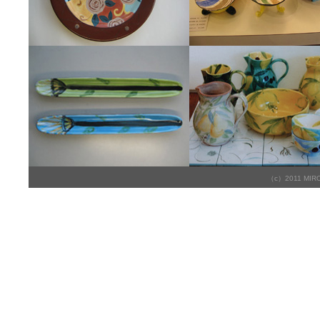
（c）2011 MIRO’s 