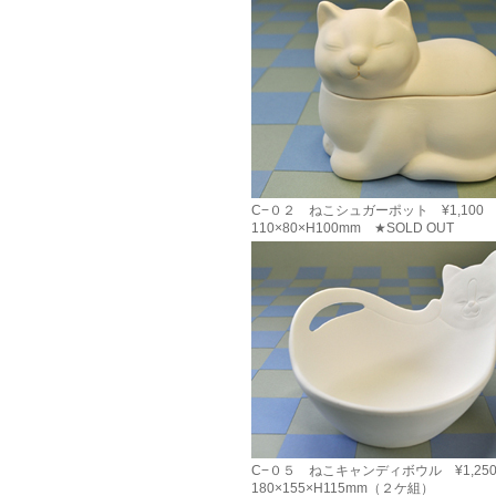
C−０２ ねこシュガーポット ¥1,100
110×80×H100mm ★SOLD OUT
C−０５ ねこキャンディボウル ¥1,25
180×155×H115mm（２ケ組）