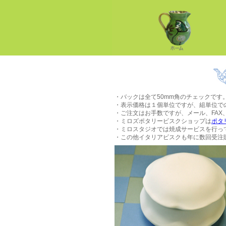
・バックは全て50mm角のチェックです
・表示価格は１個単位ですが、組単位で
・ご注文はお手数ですが、メール、FAX
・ミロズポタリービスクショップは
ポタ
・ミロスタジオでは焼成サービスを行っ
・この他イタリアビスクも年に数回受注