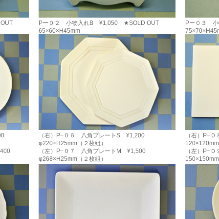
 OUT
Pー０２ 小物入れB ¥1,050 ★SOLD OUT
Pー０３ 小物
65×60×H45mm
75×70×H4
0
（右）P−０６ 八角プレートS ¥1,200
（右）P−０
φ220×H25mm（２枚組）
120×120
400
（左）P−０７ 八角プレートM ¥1,500
（左）P−０
φ268×H25mm（２枚組）
150×150