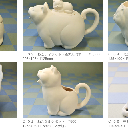
C−０３ ねこティポット（茶漉し付き） ¥1,600
C−０４ ね
205×125×H125mm
135×100×
0
C−０１ ねこミルクポット ¥800
C−０６ 中ね
125×70×H115mm（２ケ組）
110×80×H