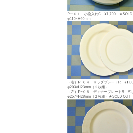
Pー０１ 小物入れC ¥1,700 ★SOLD
φ110×H60mm
（右）P−０４ サラダプレートR ¥1,00
φ203×H23mm（２枚組）
（左）P−０５ ディナープレートR ¥1,
φ257×H28mm（２枚組）★SOLD OUT