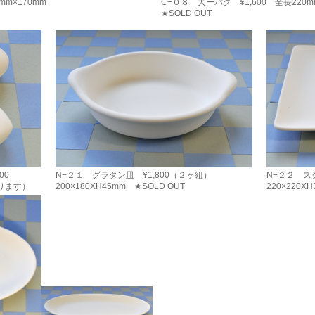
mm×170mm
C−０８ 犬ーパグ ¥1,600 全長220m
★SOLD OUT
00
N−２１ グラタン皿 ¥1,800（２ヶ組）
N−２２ ス
入ります）
200×180XH45mm ★SOLD OUT
220×220X