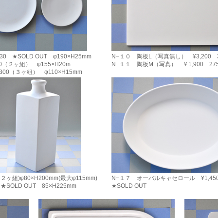
★SOLD OUT φ190×H25mm
N−１０ 陶板L（写真無し） ¥3,200 38
（２ヶ組） φ155×H20m
N−１１ 陶板M（写真） ￥1,900 275×
0（３ヶ組） φ110×H15mm
組)φ80×H200mm(最大φ115mm)
N−１７ オーバルキャセロール ¥1,450
SOLD OUT 85×H225mm
★SOLD OUT