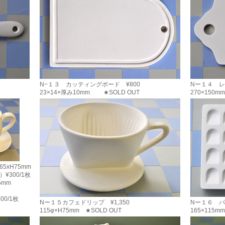
N−１３ カッティングボード ¥800
Nー１４ レ
23×14×厚み10mm ★SOLD OUT
270×150
5xH75mm
300/1枚
5mm
0/1枚
Nー１５カフェドリップ ¥1,350
Nー１６ パ
115φ×H75mm ★SOLD OUT
165×115mm