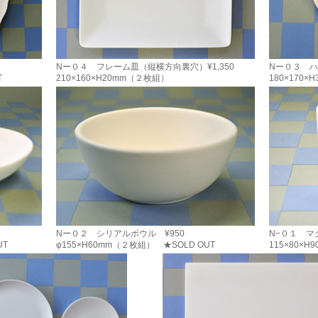
Nー０４ フレーム皿（縦横方向裏穴）¥1,350
Nー０３ ハ
T
210×160×H20mm（２枚組）
180×170
Nー０２ シリアルボウル ¥950
N−０１ マグ
UT
φ155×H60mm（２枚組） ★SOLD OUT
115×80×