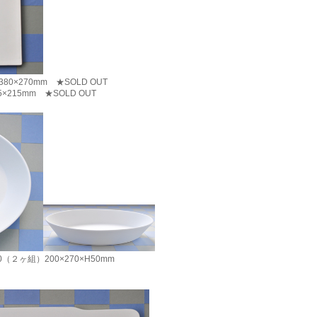
0×270mm ★SOLD OUT
215mm ★SOLD OUT
（２ヶ組）200×270×H50mm